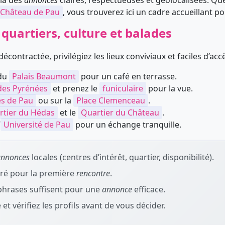
ia des
annonces
claires, respectueuses et géolocalisées. Qu
Château de Pau
, vous trouverez ici un cadre accueillant p
quartiers, culture et balades
ontractée, privilégiez les lieux conviviaux et faciles d’acc
du
Palais Beaumont
pour un café en terrasse.
des Pyrénées
et prenez le
funiculaire
pour la vue.
es de Pau
ou sur la
Place Clemenceau
.
rtier du Hédas
et le
Quartier du Château
.
’
Université de Pau
pour un échange tranquille.
annonces
locales (centres d’intérêt, quartier, disponibilité).
iré pour la première
rencontre
.
phrases suffisent pour une
annonce
efficace.
et vérifiez les profils avant de vous décider.