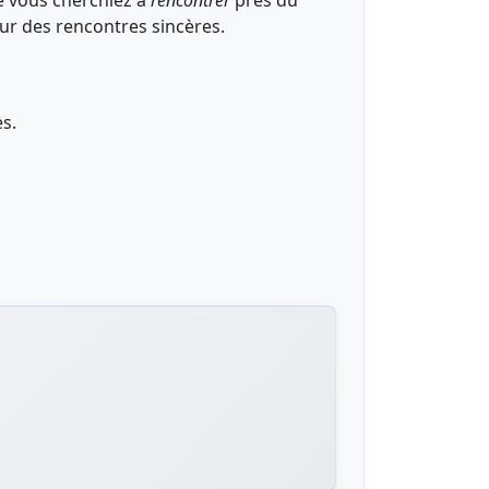
e vous cherchiez à
rencontrer
près du
our des rencontres sincères.
ès.