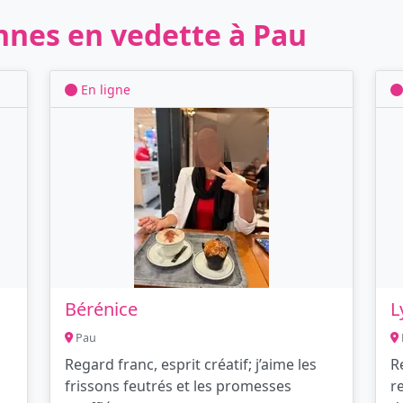
nnes en vedette à Pau
En ligne
Bérénice
L
Pau
Regard franc, esprit créatif; j’aime les
R
frissons feutrés et les promesses
r