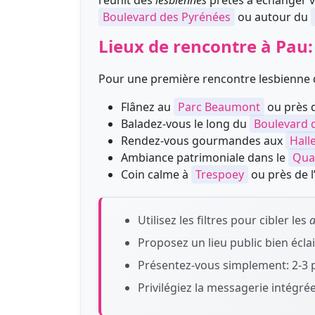
réunit des
lesbiennes
prêtes à échanger v
Boulevard des Pyrénées
ou autour du
Lieux de rencontre à Pau: 
Pour une première rencontre lesbienne déc
Flânez au
Parc Beaumont
ou près 
Baladez-vous le long du
Boulevard 
Rendez-vous gourmandes aux
Hall
Ambiance patrimoniale dans le
Qua
Coin calme à
Trespoey
ou près de l
Utilisez les filtres pour cibler les
Proposez un lieu public bien écla
Présentez-vous simplement: 2-3 
Privilégiez la messagerie intégrée 