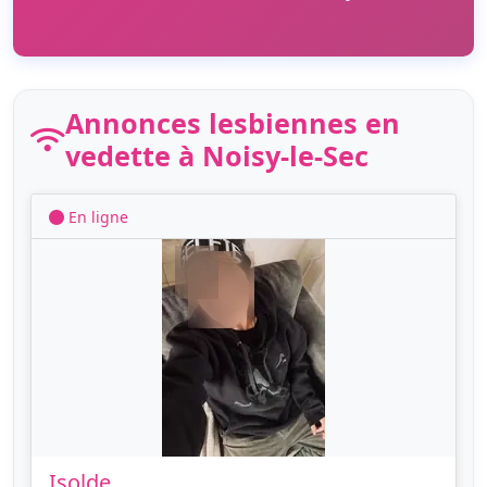
Annonces lesbiennes en
vedette à Noisy-le-Sec
En ligne
Isolde